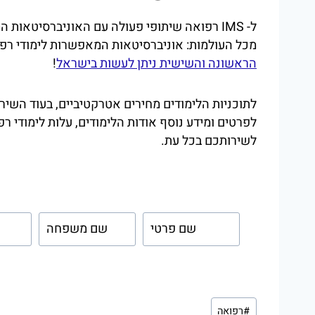
ל- IMS רפואה שיתופי פעולה עם האוניברסיטאו
מכל העולמות: אוניברסיטאות המאפשרות לימודי רפו
הראשונה והשישית ניתן לעשות בישראל
!
לשירותכם בכל עת.
השאירו פרטים ויועץ ל
l
f
a
i
s
r
t
s
Post
n
t
#
רפואה