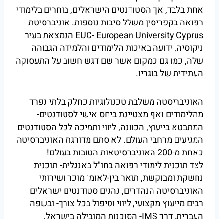
אחת בלבד, אך הסטודנטים הישראלים, בוחרים בלימודי
רפואה בקפריסין משלל סיבות נוספות. אוניברסיטת
EUC- European University Cyprus הנמצאת בעיר
ניקוסיה, ידועה באיכות הלימודים והלמידה הגבוהה
שלה, כמו גם כמקום אשר שם דגש חשוב על התעסוקה
העתידית של בוגריו.
האוניבריסטה משלבת טכנולוגיות כחלק בלתי נפרד
מהלימודים ואף מצטיינת ביחס אישי לסטודנטים-
המתבטא בייעוץ, הכוונה, ליווי ותמיכה לכל הסטודנטים
המגיעים מרחבי העולם. לא סתם מדורגת האוניברסיטה
כאחת מ-200 האוניברסיטאות הטובות בעולם!
לצד תוכנית לימודי רפואה בחו"ל באנגלית- תוכנית
נחשקת ומבוקשת, תואר בין-לאומי מוכר ושירותי
האוניברסיטה הנהדרים, נהנים סטודנטים ישראלים
רבים מייעוץ מקצועי, ליווי וטיפול בכל צורך- ובשפה
העברית, דרך IMS- הסוכנות המובילה בישראל,