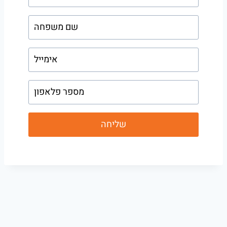
f
i
r
l
s
a
t
s
n
t
a
n
m
a
e
m
שליחה
e