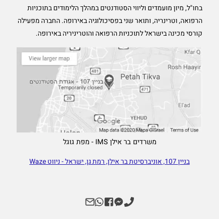
בחו"ל, מיון מועמדים וליווי הסטודנטים במהלך הלימודים בתוכניות
הרפואה, וטרינריה, ותואר שני בפסיכולוגיה באירופה. החברה מפעילה
קורסי מכינה בישראל לתוכניות הרפואה והוטריניריה באירופה.
משרדים בר אילן IMS - מפת גוגל
בניין 107, אוניברסיטת בר אילן, רמת גן, ישראל - ניווט Waze